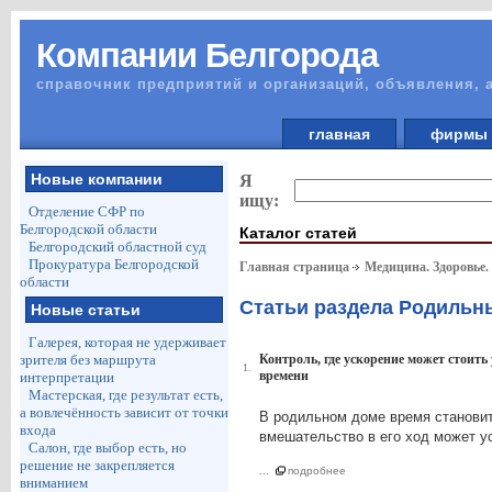
Компании Белгорода
справочник предприятий и организаций, объявления, 
главная
фирм
Новые компании
Я
ищу:
Отделение СФР по
Белгородской области
Каталог статей
Белгородский областной суд
Прокуратура Белгородской
Главная страница
Медицина. Здоровье.
области
Статьи раздела Родильн
Новые статьи
Галерея, которая не удерживает
зрителя без маршрута
Контроль, где ускорение может стоит
1.
времени
интерпретации
Мастерская, где результат есть,
а вовлечённость зависит от точки
В родильном доме время станови
входа
вмешательство в его ход может ус
Салон, где выбор есть, но
решение не закрепляется
...
подробнее
вниманием