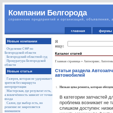
Компании Белгорода
справочник предприятий и организаций, объявления, 
главная
фирм
Новые компании
Я
ищу:
Отделение СФР по
Белгородской области
Каталог статей
Белгородский областной суд
Прокуратура Белгородской
Главная страница
Автосервис. Автото
области
Статьи раздела Автозапч
Новые статьи
автомобилей
Галерея, которая не удерживает
зрителя без маршрута
интерпретации
Низкая цена ремонта, которая обесцен
1.
Мастерская, где результат есть,
а вовлечённость зависит от точки
В категории запчастей 
входа
проблема возникает не та
Салон, где выбор есть, но
решение не закрепляется
слишком доступен: низки
вниманием