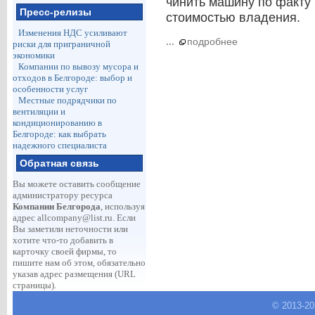
чинить машину по факту 
Пресс-релизы
стоимостью владения.
Изменения НДС усиливают
...
подробнее
риски для приграничной
экономики
Компании по вывозу мусора и
отходов в Белгороде: выбор и
особенности услуг
Местные подрядчики по
вентиляции и
кондиционированию в
Белгороде: как выбрать
надежного специалиста
Обратная связь
Вы можете оставить сообщение
администратору ресурса
Компании Белгорода
, используя
адрес
allcompany@list.ru
. Если
Вы заметили неточности или
хотите что-то добавить в
карточку своей фирмы, то
пишите нам об этом, обязательно
указав адрес размещения (URL
страницы).
© 2013-
2