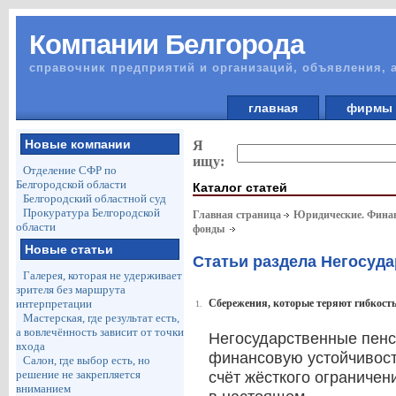
Компании Белгорода
справочник предприятий и организаций, объявления, 
главная
фирм
Новые компании
Я
ищу:
Отделение СФР по
Белгородской области
Каталог статей
Белгородский областной суд
Прокуратура Белгородской
Главная страница
Юридические. Финан
области
фонды
Новые статьи
Статьи раздела Негосуд
Галерея, которая не удерживает
зрителя без маршрута
интерпретации
Сбережения, которые теряют гибкость
1.
Мастерская, где результат есть,
а вовлечённость зависит от точки
Негосударственные пен
входа
финансовую устойчивость
Салон, где выбор есть, но
решение не закрепляется
счёт жёсткого ограничен
вниманием