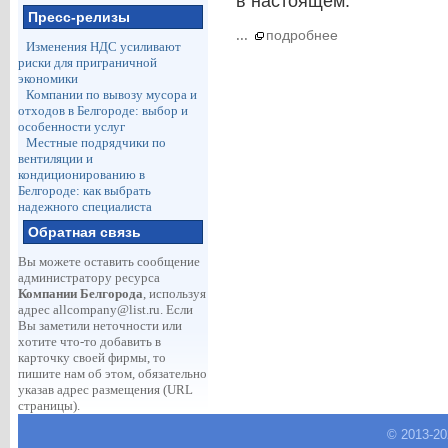
в настоящем.
Пресс-релизы
...
подробнее
Изменения НДС усиливают
риски для приграничной
экономики
Компании по вывозу мусора и
отходов в Белгороде: выбор и
особенности услуг
Местные подрядчики по
вентиляции и
кондиционированию в
Белгороде: как выбрать
надежного специалиста
Обратная связь
Вы можете оставить сообщение
администратору ресурса
Компании Белгорода
, используя
адрес
allcompany@list.ru
. Если
Вы заметили неточности или
хотите что-то добавить в
карточку своей фирмы, то
пишите нам об этом, обязательно
указав адрес размещения (URL
страницы).
© 2013-
2