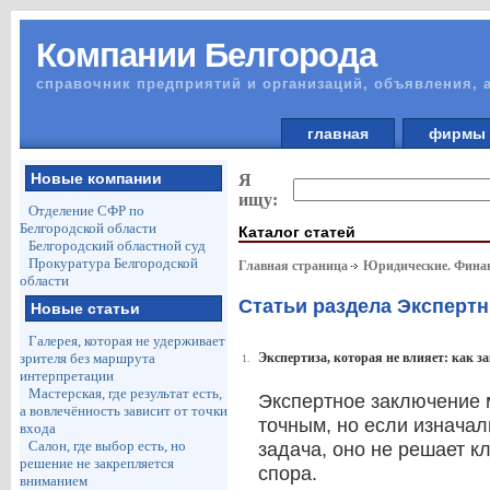
Компании Белгорода
справочник предприятий и организаций, объявления, 
главная
фирм
Новые компании
Я
ищу:
Отделение СФР по
Белгородской области
Каталог статей
Белгородский областной суд
Прокуратура Белгородской
Главная страница
Юридические. Финан
области
Статьи раздела Экспертн
Новые статьи
Галерея, которая не удерживает
зрителя без маршрута
Экспертиза, которая не влияет: как з
1.
интерпретации
Мастерская, где результат есть,
Экспертное заключение 
а вовлечённость зависит от точки
точным, но если изнача
входа
Салон, где выбор есть, но
задача, оно не решает к
решение не закрепляется
спора.
вниманием