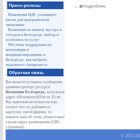
Пресс-релизы
...
подробнее
Изменения НДС усиливают
риски для приграничной
экономики
Компании по вывозу мусора и
отходов в Белгороде: выбор и
особенности услуг
Местные подрядчики по
вентиляции и
кондиционированию в
Белгороде: как выбрать
надежного специалиста
Обратная связь
Вы можете оставить сообщение
администратору ресурса
Компании Белгорода
, используя
адрес
allcompany@list.ru
. Если
Вы заметили неточности или
хотите что-то добавить в
карточку своей фирмы, то
пишите нам об этом, обязательно
указав адрес размещения (URL
страницы).
© 2013-
2