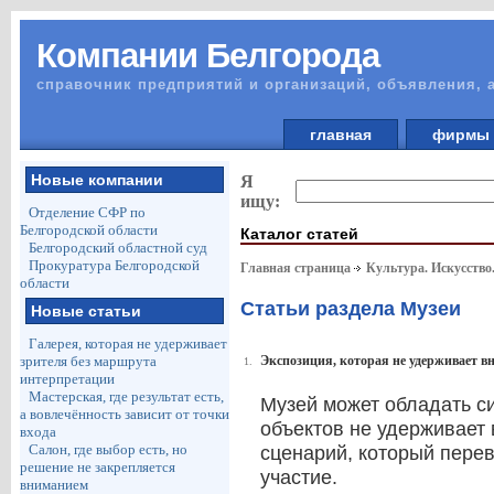
Компании Белгорода
справочник предприятий и организаций, объявления, 
главная
фирм
Новые компании
Я
ищу:
Отделение СФР по
Белгородской области
Каталог статей
Белгородский областной суд
Прокуратура Белгородской
Главная страница
Культура. Искусство
области
Статьи раздела Музеи
Новые статьи
Галерея, которая не удерживает
зрителя без маршрута
Экспозиция, которая не удерживает в
1.
интерпретации
Мастерская, где результат есть,
Музей может обладать си
а вовлечённость зависит от точки
объектов не удерживает 
входа
Салон, где выбор есть, но
сценарий, который перев
решение не закрепляется
участие.
вниманием