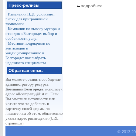
Пресс-релизы
...
подробнее
Изменения НДС усиливают
риски для приграничной
экономики
Компании по вывозу мусора и
отходов в Белгороде: выбор и
особенности услуг
Местные подрядчики по
вентиляции и
кондиционированию в
Белгороде: как выбрать
надежного специалиста
Обратная связь
Вы можете оставить сообщение
администратору ресурса
Компании Белгорода
, используя
адрес
allcompany@list.ru
. Если
Вы заметили неточности или
хотите что-то добавить в
карточку своей фирмы, то
пишите нам об этом, обязательно
указав адрес размещения (URL
страницы).
© 2013-
2